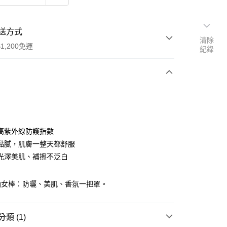
送方式
清除
1,200免運
紀錄
次付款
期付款
0 利率 每期
NT$366
21家銀行
高紫外線防護指數
庫商業銀行
第一商業銀行
黏膩，肌膚一整天都舒服
業銀行
彰化商業銀行
光澤美肌、補擦不泛白
業儲蓄銀行
台北富邦商業銀行
華商業銀行
兆豐國際商業銀行
仙女棒：防曬、美肌、香氛一把罩。
小企業銀行
台中商業銀行
台灣）商業銀行
華泰商業銀行
業銀行
遠東國際商業銀行
類 (1)
業銀行
永豐商業銀行