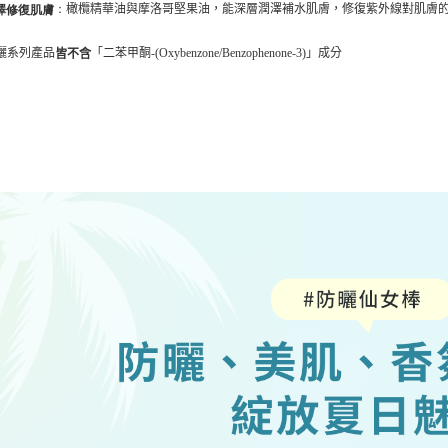
橄欖精華油與摩洛哥堅果油，能深層潤澤補水肌膚，修復紫外線對肌膚
：
澤修復肌膚
曬系列產品
「二苯甲酮-(Oxybenzone/Benzophenone-3)」成分
皆不含