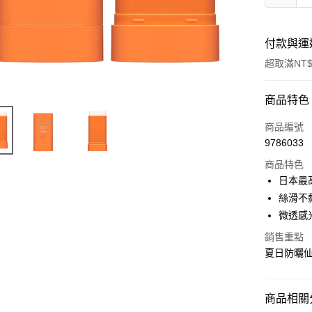
付款與運
超取滿NT$
付款方式
商品特色
信用卡一
商品編號
9786033
信用卡分
商品特色
3 期 
日本最
合作金
絲滑不
LINE Pay
華南商
微透感
Apple Pay
上海商
銷售重點
國泰世
街口支付
夏日防曬
臺灣中
匯豐（
ATM付款
聯邦商
商品相關分
元大商