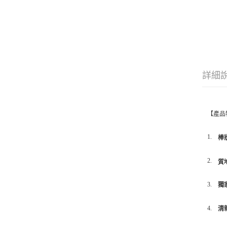
詳細
【產品
1.
棒
2.
質
3.
獨
4.
清