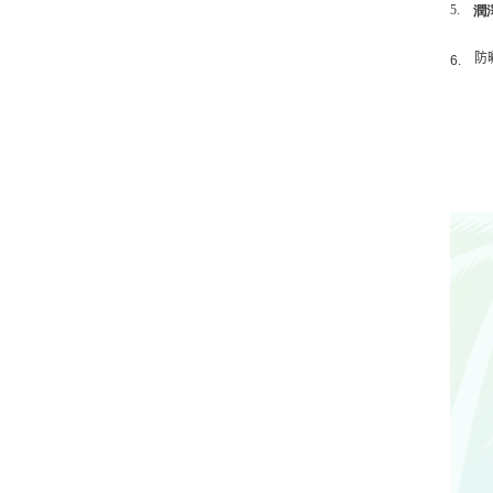
5.
潤
防
6.