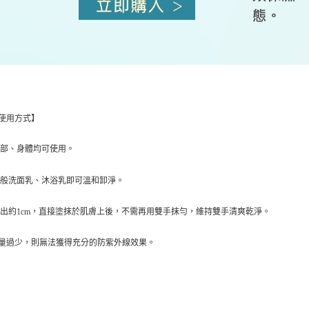
使用方式】
臉部、身體均可使用。
一般洗面乳、沐浴乳即可溫和卸淨。
轉出約
1cm
，直接塗抹於肌膚上後，不需再用雙手抹勻，維持雙手清爽乾淨。
量過少，則無法獲得充分的防紫外線效果。