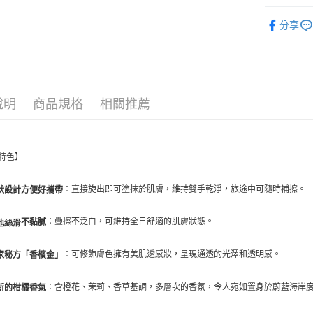
玉山商
運送方式
保養系列
台新國
分享
台灣樂
測試中請勿
每筆NT$9,
測試中請勿
每筆NT$9,
說明
商品規格
相關推薦
付款後7-1
每筆NT$8
特色】
新竹物流
每筆NT$8
：直接旋出即可塗抹於肌膚，維持雙手乾淨，旅途中可隨時補擦。
狀設計方便好攜帶
：疊擦不泛白，可維持全日舒適的肌膚狀態。
不黏膩
地絲滑
：可修飾膚色擁有美肌透感妝，呈現通透的光澤和透明感。
家秘方「香檳金」
：含橙花、茉莉、香草基調，多層次的香氛，令人宛如置身於蔚藍海岸
新的柑橘香氣