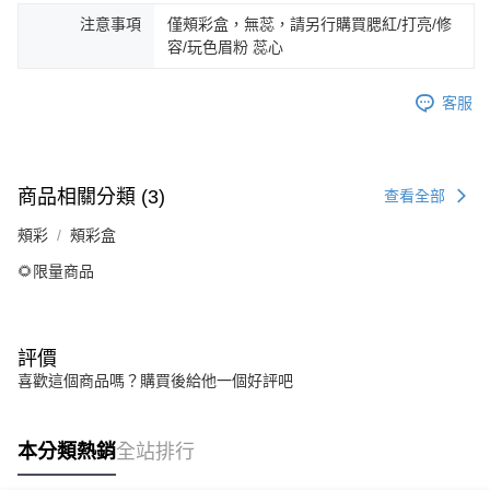
注意事項
僅頰彩盒，無蕊，請另行購買腮紅/打亮/修
容/玩色眉粉 蕊心
客服
商品相關分類 (3)
查看全部
頰彩
頰彩盒
🌻限量商品
評價
喜歡這個商品嗎？購買後給他一個好評吧
本分類熱銷
全站排行