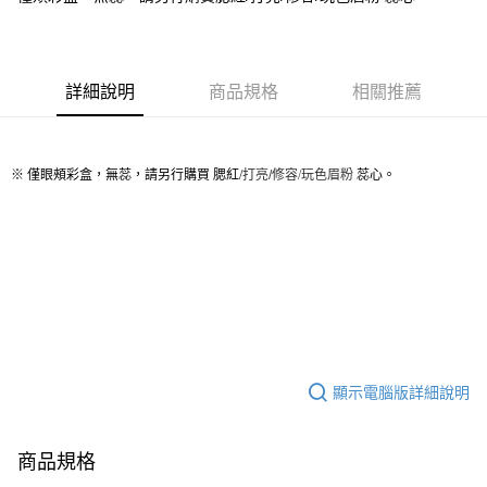
華南商業銀行
彰化商業銀行
Apple Pay
上海商業儲蓄銀行
台北富邦商業銀行
國泰世華商業銀行
兆豐國際商業銀行
街口支付
臺灣中小企業銀行
台中商業銀行
詳細說明
商品規格
相關推薦
匯豐（台灣）商業銀行
華泰商業銀行
ATM付款
聯邦商業銀行
遠東國際商業銀行
元大商業銀行
永豐商業銀行
運送方式
玉山商業銀行
星展（台灣）商業銀行
※ 僅
/
玩色眉粉
打亮/修容
眼頰彩盒，無蕊，請另行購買
腮紅/
蕊心
。
台新國際商業銀行
中國信託商業銀行
測試中請勿選取(全家)
台灣樂天信用卡公司
每筆NT$9,999
測試中請勿選取(萊爾富)
每筆NT$9,999
付款後7-11取貨
每筆NT$80，滿NT$1,200(含以上)免運費
顯示電腦版詳細說明
新竹物流宅配
每筆NT$80，滿NT$1,200(含以上)免運費
商品規格