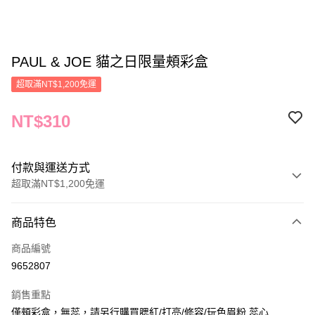
PAUL & JOE 貓之日限量頰彩盒
超取滿NT$1,200免運
NT$310
付款與運送方式
超取滿NT$1,200免運
付款方式
商品特色
信用卡一次付款
商品編號
信用卡分期付款
9652807
3 期 0 利率 每期
NT$103
21家銀行
銷售重點
合作金庫商業銀行
第一商業銀行
LINE Pay
僅頰彩盒，無蕊，請另行購買腮紅/打亮/修容/玩色眉粉 蕊心