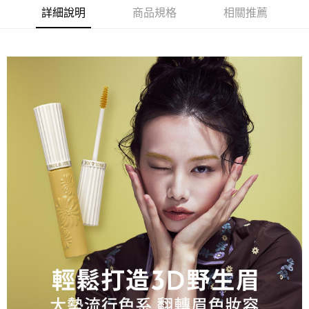
華南商業銀行
彰化商業銀行
詳細說明
商品規格
相關推薦
Apple Pay
上海商業儲蓄銀行
台北富邦商業銀行
國泰世華商業銀行
兆豐國際商業銀行
街口支付
臺灣中小企業銀行
台中商業銀行
匯豐（台灣）商業銀行
華泰商業銀行
ATM付款
聯邦商業銀行
遠東國際商業銀行
元大商業銀行
永豐商業銀行
運送方式
玉山商業銀行
星展（台灣）商業銀行
台新國際商業銀行
中國信託商業銀行
測試中請勿選取(全家)
台灣樂天信用卡公司
每筆NT$9,999
測試中請勿選取(萊爾富)
每筆NT$9,999
付款後7-11取貨
每筆NT$80，滿NT$1,200(含以上)免運費
新竹物流宅配
每筆NT$80，滿NT$1,200(含以上)免運費