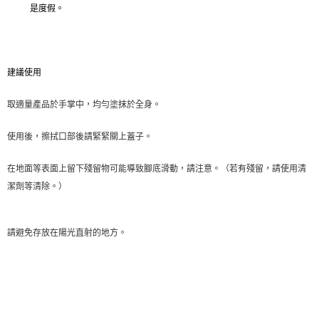
是度假。
建議使用
取適量產品於手掌中，均勻塗抹於全身。
使用後，擦拭口部後請緊緊關上蓋子。
在地面等表面上留下殘留物可能導致腳底滑動，請注意。（若有殘留，請使用清
潔劑等清除。）
請避免存放在陽光直射的地方。