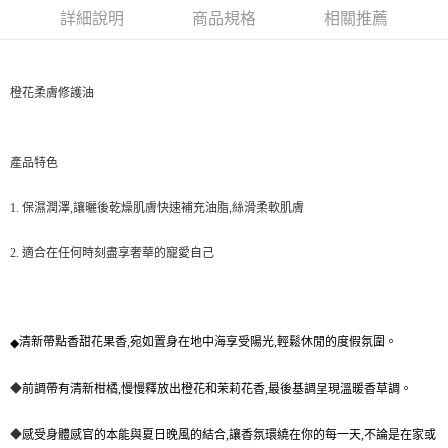
華南商業銀行
彰化商業銀行
詳細說明
商品規格
相關推薦
Apple Pay
上海商業儲蓄銀行
台北富邦商業銀行
國泰世華商業銀行
兆豐國際商業銀行
街口支付
臺灣中小企業銀行
台中商業銀行
匯豐（台灣）商業銀行
華泰商業銀行
橙花柔膚修護油
ATM付款
聯邦商業銀行
遠東國際商業銀行
元大商業銀行
永豐商業銀行
運送方式
玉山商業銀行
星展（台灣）商業銀行
產品特色
台新國際商業銀行
中國信託商業銀行
測試中請勿選取(全家)
台灣樂天信用卡公司
每筆NT$9,999
1.
保濕潤澤
,
讓曬後乾燥肌膚快速補充油脂
,
絲滑柔軟肌膚
測試中請勿選取(萊爾富)
2.
適合在任何時刻盡享奢華的寵愛自己
每筆NT$9,999
付款後7-11取貨
每筆NT$80，滿NT$1,200(含以上)免運費
清新帶點香甜花果香
,
宛如置身在地中海享受陽光
,
輕鬆休閒的度假氛圍。
◆
新竹物流宅配
◆
前調帶有清新柑橘
,
慢慢釋放出橙花和茉莉花香
,
最後基調呈現溫暖香草調。
每筆NT$80，滿NT$1,200(含以上)免運費
◆
感受身體感官的本能與夏日晚風的結合
,
讓香氛環繞在你的每一天
,
不論是在家或