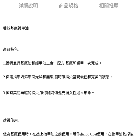
華南商業銀行
彰化商業銀行
詳細說明
商品規格
相關推薦
Apple Pay
上海商業儲蓄銀行
台北富邦商業銀行
國泰世華商業銀行
兆豐國際商業銀行
街口支付
臺灣中小企業銀行
台中商業銀行
匯豐（台灣）商業銀行
華泰商業銀行
雙效基底護甲油
ATM付款
聯邦商業銀行
遠東國際商業銀行
元大商業銀行
永豐商業銀行
運送方式
玉山商業銀行
星展（台灣）商業銀行
產品特色
:
台新國際商業銀行
中國信託商業銀行
測試中請勿選取(全家)
台灣樂天信用卡公司
每筆NT$9,999
1.
獨特兼具基底油和護甲油二合一配方
,
基底和護甲一次完成。
測試中請勿選取(萊爾富)
2.
保護指甲增添甲面光澤和無暇
,
隨時讓指尖呈現最佳和完美的狀態。
每筆NT$9,999
3.
擁有美麗無暇的指尖
,
讓你隨時傳遞充滿女性迷人形象
。
付款後7-11取貨
每筆NT$80，滿NT$1,200(含以上)免運費
新竹物流宅配
建議使用
:
每筆NT$80，滿NT$1,200(含以上)免運費
做為基底使用時，在塗上指甲油之前使用。若作為
Top Coat
使用，在指甲油乾掉後