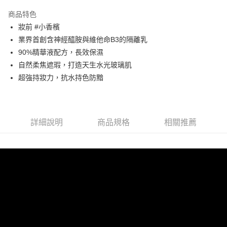
3 期 0 利率 每期
NT$400
21家銀行
商品特色
合作金庫商業銀行
第一商業銀行
LINE Pay
妝前 #小香檳
華南商業銀行
彰化商業銀行
業界首創含神經醯胺與維他命B3的隔離乳
Apple Pay
上海商業儲蓄銀行
台北富邦商業銀行
國泰世華商業銀行
兆豐國際商業銀行
90%精華液配方，長效保濕
街口支付
臺灣中小企業銀行
台中商業銀行
自然柔焦遮瑕，打造天生水光玻璃肌
匯豐（台灣）商業銀行
華泰商業銀行
超強持妝力，抗水持色防黯
ATM付款
聯邦商業銀行
遠東國際商業銀行
元大商業銀行
永豐商業銀行
運送方式
玉山商業銀行
星展（台灣）商業銀行
台新國際商業銀行
中國信託商業銀行
測試中請勿選取(全家)
詳細說明
商品規格
相關推薦
台灣樂天信用卡公司
每筆NT$9,999
測試中請勿選取(萊爾富)
每筆NT$9,999
付款後7-11取貨
每筆NT$80，滿NT$1,200(含以上)免運費
新竹物流宅配