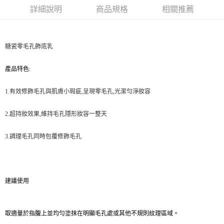
華南商業銀行
彰化商業銀行
詳細說明
商品規格
相關推薦
Apple Pay
上海商業儲蓄銀行
台北富邦商業銀行
國泰世華商業銀行
兆豐國際商業銀行
街口支付
臺灣中小企業銀行
台中商業銀行
匯豐（台灣）商業銀行
華泰商業銀行
糖瓷零毛孔飾底乳
ATM付款
聯邦商業銀行
遠東國際商業銀行
元大商業銀行
永豐商業銀行
產品特色
:
運送方式
玉山商業銀行
星展（台灣）商業銀行
台新國際商業銀行
中國信託商業銀行
測試中請勿選取(全家)
1.
有效修飾毛孔與肌膚小瑕疵
,
呈現零毛孔
,
光潔勻淨妝容
台灣樂天信用卡公司
每筆NT$9,999
2.
超持妝效果
,
維持毛孔隱形妝容一整天
測試中請勿選取(萊爾富)
每筆NT$9,999
3
.
調理毛孔同時包覆修飾毛孔
付款後7-11取貨
每筆NT$80，滿NT$1,200(含以上)免運費
建議使用
新竹物流宅配
每筆NT$80，滿NT$1,200(含以上)免運費
取適量於指腹上並均勻塗抹在明顯毛孔處或其他不規則紋理區域。