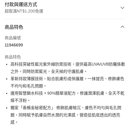
付款與運送方式
超取滿NT$1,200免運
付款方式
商品特色
信用卡一次付款
商品編號
信用卡分期付款
11946699
3 期 0 利率 每期
NT$600
21家銀行
商品特色
合作金庫商業銀行
第一商業銀行
LINE Pay
高科技突破性藍光紫外線防禦技術，提供最高UVA/UVB防曬係數
華南商業銀行
彰化商業銀行
之外，同時防禦藍光，全天候的守護肌膚。
Apple Pay
上海商業儲蓄銀行
台北富邦商業銀行
國泰世華商業銀行
兆豐國際商業銀行
革新持妝薄膜技術，貼合肌膚形成保護層，一抹提亮、修飾膚色
街口支付
臺灣中小企業銀行
台中商業銀行
不均勻和毛孔問題。
匯豐（台灣）商業銀行
華泰商業銀行
運用智慧鎖水科技 ☓ 90%精華液配方，修護潤澤肌膚，全天不乾
ATM付款
聯邦商業銀行
遠東國際商業銀行
燥不浮粉。
元大商業銀行
永豐商業銀行
獨家「香檳金秘密配方」 修飾肌膚暗沉、膚色不均勻與毛孔問
運送方式
玉山商業銀行
星展（台灣）商業銀行
題，同時賦予肌膚自然水潤的光澤感，營造從肌底透出的透亮
台新國際商業銀行
中國信託商業銀行
測試中請勿選取(全家)
台灣樂天信用卡公司
感。
每筆NT$9,999