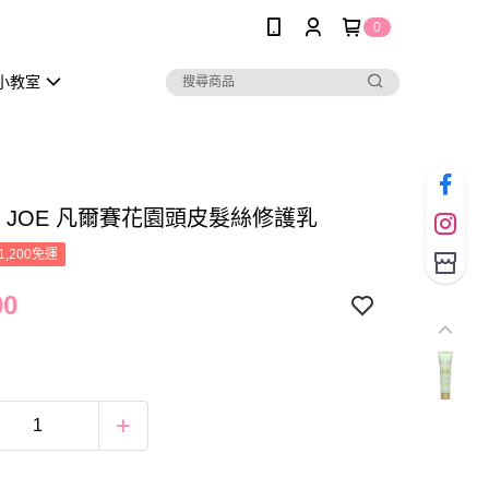
0
小教室
 & JOE 凡爾賽花園頭皮髮絲修護乳
1,200免運
90