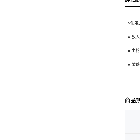
<使用
● 放
● 由
● 請
商品