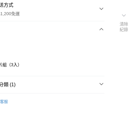
送方式
1,200免運
清除
紀錄
次付款
期付款
0 利率 每期
NT$113
21家銀行
片組（3入）
庫商業銀行
第一商業銀行
業銀行
彰化商業銀行
業儲蓄銀行
台北富邦商業銀行
類 (1)
華商業銀行
兆豐國際商業銀行
小企業銀行
台中商業銀行
客服
台灣）商業銀行
華泰商業銀行
業銀行
遠東國際商業銀行
業銀行
永豐商業銀行
業銀行
星展（台灣）商業銀行
際商業銀行
中國信託商業銀行
天信用卡公司