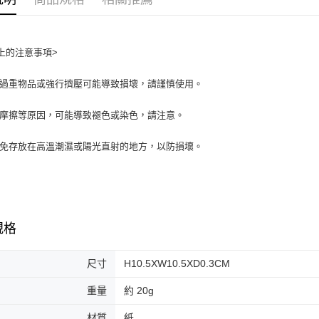
測試中請勿
每筆NT$9,
測試中請勿
上的注意事項>
每筆NT$9,
入過重物品或強行擠壓可能導致損壞，請謹慎使用。
付款後7-1
每筆NT$8
於摩擦等原因，可能導致褪色或染色，請注意。
新竹物流
避免存放在高溫潮濕或陽光直射的地方，以防損壞。
每筆NT$8
規格
尺寸
H10.5XW10.5XD0.3CM
重量
約 20g
材質
紙