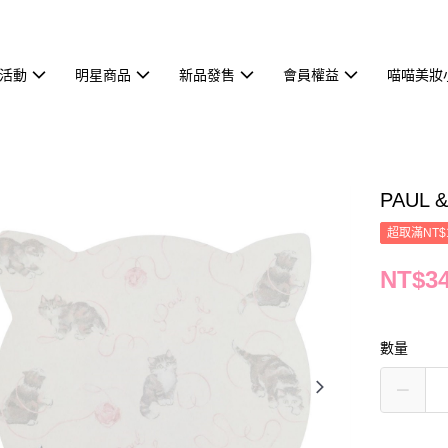
活動
明星商品
新品發售
會員權益
喵喵美妝
PAUL
超取滿NT$
NT$3
數量