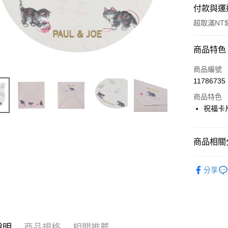
付款與運
超取滿NT$
付款方式
商品特色
信用卡一
商品編號
11786735
信用卡分
商品特色
3 期 
祝福卡
合作金
LINE Pay
華南商
Apple Pay
上海商
商品相關分
國泰世
街口支付
可愛文具
臺灣中
分享
匯豐（
ATM付款
聯邦商
元大商
玉山商
運送方式
台新國
說明
商品規格
相關推薦
台灣樂