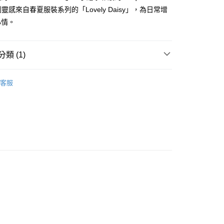
選取(全家)
到靈感來自春夏服裝系列的「Lovely Daisy」，為日常增
999
心情。
選取(萊爾富)
999
類 (1)
1取貨
0，滿NT$1,200(含以上)免運費
客服
宅配
0，滿NT$1,200(含以上)免運費