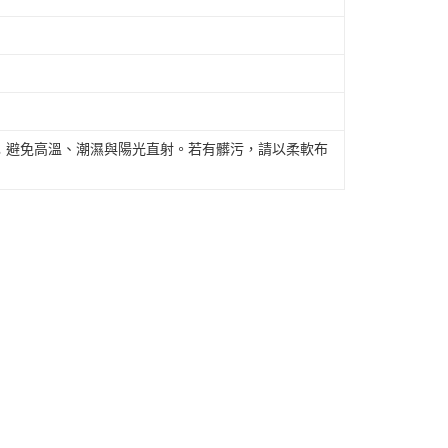
；避免高溫、潮濕與陽光直射。若有髒污，請以柔軟布