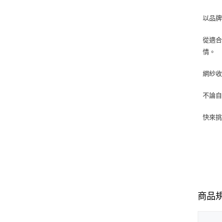
以品
從適合出
情。
網紗收
不論自
快來
商品