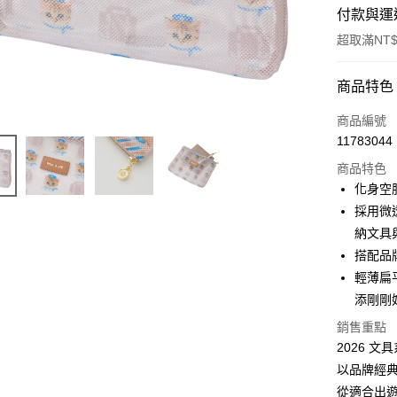
付款與運
超取滿NT$
付款方式
商品特色
信用卡一
商品編號
11783044
信用卡分
商品特色
3 期 
化身空服員
合作金
採用微
LINE Pay
華南商
納文具
Apple Pay
上海商
搭配品
國泰世
輕薄扁
街口支付
臺灣中
添剛剛
匯豐（
ATM付款
聯邦商
銷售重點
元大商
2026 
玉山商
運送方式
以品牌經
台新國
從適合出遊的「
台灣樂