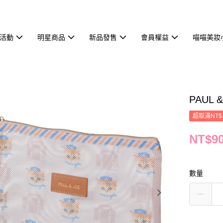
活動
明星商品
新品發售
會員權益
喵喵美妝
PAUL
超取滿NT$
NT$9
數量