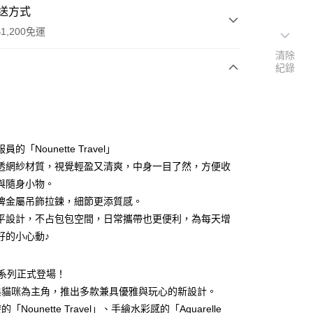
送方式
1,200免運
清除
紀錄
次付款
期付款
0 利率 每期
NT$300
21家銀行
的「Nounette Travel」
庫商業銀行
第一商業銀行
透網紗材質，視覺輕盈又清爽，中身一目了然，方便收
業銀行
彰化商業銀行
與隨身小物。
業儲蓄銀行
台北富邦商業銀行
牌金屬吊飾拉鍊，細節更添質感。
華商業銀行
兆豐國際商業銀行
平設計，不占包包空間，日常攜帶也更便利，為每天增
小企業銀行
台中商業銀行
好的小心動♪
台灣）商業銀行
華泰商業銀行
業銀行
遠東國際商業銀行
業銀行
永豐商業銀行
文具系列正式登場！
業銀行
星展（台灣）商業銀行
典貓咪為主角，推出多款兼具優雅與玩心的新設計。
際商業銀行
中國信託商業銀行
Nounette Travel」、手繪水彩感的「Aquarelle
天信用卡公司