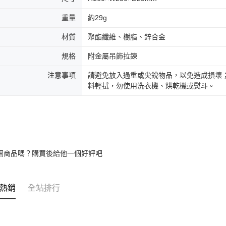
重量
約29g
材質
聚酯纖維、樹脂、鋅合金
規格
附金屬吊飾拉鍊
注意事項
請避免放入過重或尖銳物品，以免造成損壞
料輕拭，勿使用洗衣機、烘乾機或熨斗。
個商品嗎？購買後給他一個好評吧
熱銷
全站排行