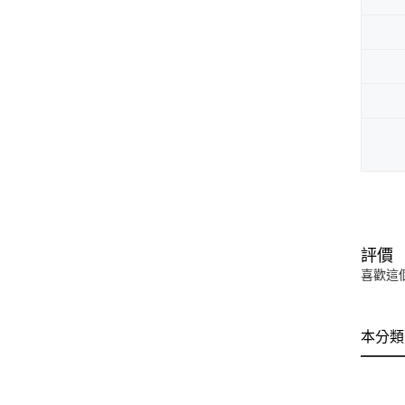
評價
喜歡這
本分類