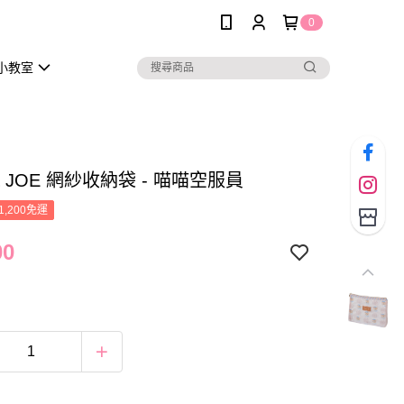
0
小教室
 & JOE 網紗收納袋 - 喵喵空服員
1,200免運
00