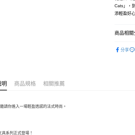
測試中請勿
Cats」，
每筆NT$9,
添輕盈好
測試中請勿
每筆NT$9,
商品相關分
付款後7-1
可愛文具
每筆NT$8
分享
新竹物流
每筆NT$8
說明
商品規格
相關推薦
們邀請你進入一場輕盈透感的法式時尚。
6 文具系列正式登場！