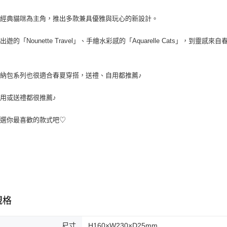
牌經典貓咪為主角，推出多款兼具優雅與玩心的新設計。
遊的「Nounette Travel」、手繪水彩感的「Aquarelle Cats」，到靈感
納包系列也很適合春夏穿搭，送禮、自用都推薦♪
用或送禮都很推薦♪
挑選你最喜歡的款式吧♡
規格
尺寸
H160×W230×D25mm