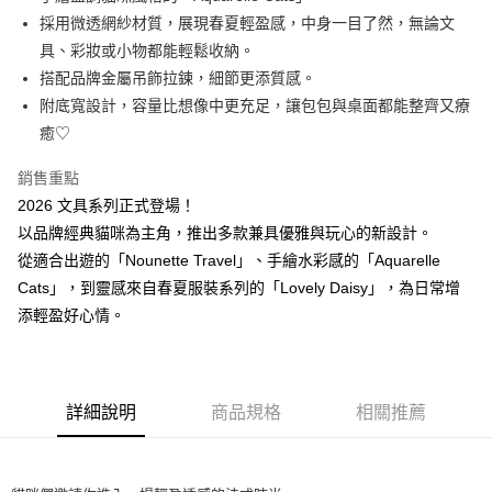
華南商業銀行
彰化商業銀行
採用微透網紗材質，展現春夏輕盈感，中身一目了然，無論文
Apple Pay
上海商業儲蓄銀行
台北富邦商業銀行
國泰世華商業銀行
兆豐國際商業銀行
具、彩妝或小物都能輕鬆收納。
街口支付
臺灣中小企業銀行
台中商業銀行
搭配品牌金屬吊飾拉鍊，細節更添質感。
匯豐（台灣）商業銀行
華泰商業銀行
附底寬設計，容量比想像中更充足，讓包包與桌面都能整齊又療
ATM付款
聯邦商業銀行
遠東國際商業銀行
癒♡
元大商業銀行
永豐商業銀行
運送方式
玉山商業銀行
星展（台灣）商業銀行
銷售重點
台新國際商業銀行
中國信託商業銀行
測試中請勿選取(全家)
2026 文具系列正式登場！
台灣樂天信用卡公司
每筆NT$9,999
以品牌經典貓咪為主角，推出多款兼具優雅與玩心的新設計。
從適合出遊的「Nounette Travel」、手繪水彩感的「Aquarelle
測試中請勿選取(萊爾富)
Cats」，到靈感來自春夏服裝系列的「Lovely Daisy」，為日常增
每筆NT$9,999
添輕盈好心情。
付款後7-11取貨
每筆NT$80，滿NT$1,200(含以上)免運費
新竹物流宅配
詳細說明
商品規格
相關推薦
每筆NT$80，滿NT$1,200(含以上)免運費