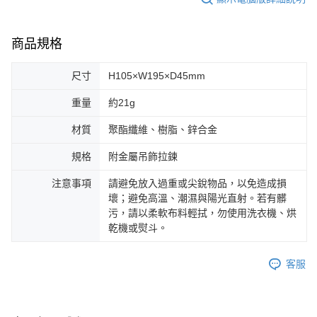
商品規格
尺寸
H105×W195×D45mm
重量
約21g
材質
聚酯纖維、樹脂、鋅合金
規格
附金屬吊飾拉鍊
注意事項
請避免放入過重或尖銳物品，以免造成損
壞；避免高溫、潮濕與陽光直射。若有髒
污，請以柔軟布料輕拭，勿使用洗衣機、烘
乾機或熨斗。
客服