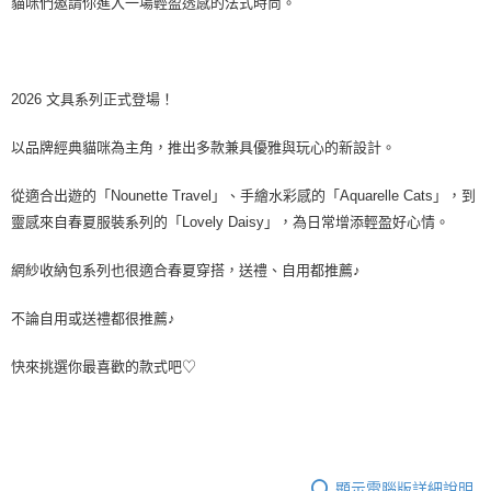
貓咪們邀請你進入一場輕盈透感的法式時尚。
2026 文具系列正式登場！
以品牌經典貓咪為主角，推出多款兼具優雅與玩心的新設計。
從適合出遊的「Nounette Travel」、手繪水彩感的「Aquarelle Cats」，到
靈感來自春夏服裝系列的「Lovely Daisy」，為日常增添輕盈好心情。
網紗收納包系列也很適合春夏穿搭，送禮、自用都推薦♪
不論自用或送禮都很推薦♪
快來挑選你最喜歡的款式吧♡
顯示電腦版詳細說明