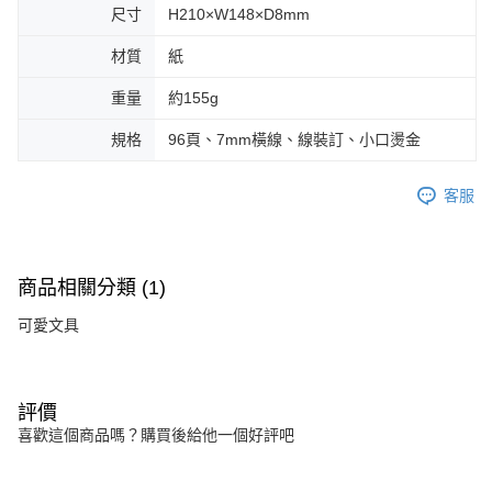
尺寸
H210×W148×D8mm
材質
紙
重量
約155g
規格
96頁、7mm橫線、線裝訂、小口燙金
客服
商品相關分類 (1)
可愛文具
評價
喜歡這個商品嗎？購買後給他一個好評吧