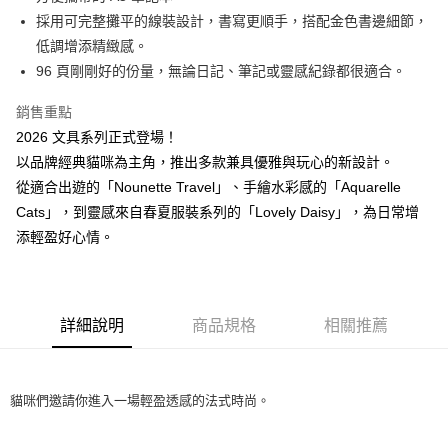
華南商業銀行
彰化商業銀行
採用可完整攤平的線裝設計，書寫更順手，搭配金色書邊細節，
Apple Pay
上海商業儲蓄銀行
台北富邦商業銀行
國泰世華商業銀行
兆豐國際商業銀行
低調增添精緻感。
街口支付
臺灣中小企業銀行
台中商業銀行
96 頁剛剛好的份量，無論日記、筆記或靈感紀錄都很適合。
匯豐（台灣）商業銀行
華泰商業銀行
ATM付款
聯邦商業銀行
遠東國際商業銀行
銷售重點
元大商業銀行
永豐商業銀行
2026 文具系列正式登場！
運送方式
玉山商業銀行
星展（台灣）商業銀行
以品牌經典貓咪為主角，推出多款兼具優雅與玩心的新設計。
台新國際商業銀行
中國信託商業銀行
測試中請勿選取(全家)
從適合出遊的「Nounette Travel」、手繪水彩感的「Aquarelle
台灣樂天信用卡公司
每筆NT$9,999
Cats」，到靈感來自春夏服裝系列的「Lovely Daisy」，為日常增
添輕盈好心情。
測試中請勿選取(萊爾富)
每筆NT$9,999
付款後7-11取貨
詳細說明
商品規格
相關推薦
每筆NT$80，滿NT$1,200(含以上)免運費
新竹物流宅配
每筆NT$80，滿NT$1,200(含以上)免運費
貓咪們邀請你進入一場輕盈透感的法式時尚。