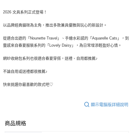
2026 文具系列正式登場！
以品牌經典貓咪為主角，推出多款兼具優雅與玩心的新設計。
從適合出遊的「Nounette Travel」、手繪水彩感的「Aquarelle Cats」，到
靈感來自春夏服裝系列的「Lovely Daisy」，為日常增添輕盈好心情。
網紗收納包系列也很適合春夏穿搭，送禮、自用都推薦♪
不論自用或送禮都很推薦♪
快來挑選你最喜歡的款式吧♡
顯示電腦版詳細說明
商品規格