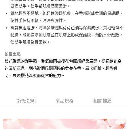
華南商業銀行
彰化商業銀行
滋潤雙手，使手部肌膚潤澤柔滑。
Apple Pay
上海商業儲蓄銀行
台北富邦商業銀行
國泰世華商業銀行
兆豐國際商業銀行
質地輕盈不黏膩，能迅速滲透肌膚，在手部形成柔滑的保護膜，
街口支付
臺灣中小企業銀行
台中商業銀行
使雙手保持柔軟、潤澤與彈性。
匯豐（台灣）商業銀行
華泰商業銀行
富含神經醯胺、海藻多醣體與荷荷芭油等保濕成份，質地輕盈不
ATM付款
聯邦商業銀行
遠東國際商業銀行
黏膩，能迅速滲透肌膚並在肌膚上形成保護膜，預防水分蒸散，
元大商業銀行
永豐商業銀行
使雙手肌膚緊實柔軟。
運送方式
玉山商業銀行
星展（台灣）商業銀行
台新國際商業銀行
中國信託商業銀行
測試中請勿選取(全家)
銷售重點
台灣樂天信用卡公司
每筆NT$9,999
櫻花香氣的護手霜，香氣如同被櫻花包圍般輕柔展開，從初綻花朵
的清新氣息，到花瓣隨風飄落時的柔美花香。層次細膩、輕盈透
測試中請勿選取(萊爾富)
明，展現櫻花溫柔而從容的魅力。
每筆NT$9,999
付款後7-11取貨
每筆NT$80，滿NT$1,200(含以上)免運費
詳細說明
商品規格
相關推薦
新竹物流宅配
每筆NT$80，滿NT$1,200(含以上)免運費