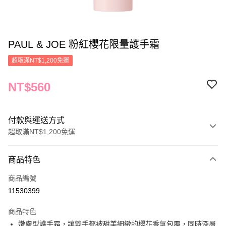
PAUL & JOE 粉紅櫻花限量護手霜
超取滿NT$1,200免運
NT$560
付款與運送方式
超取滿NT$1,200免運
付款方式
商品特色
信用卡一次付款
商品編號
信用卡分期付款
11530399
3 期 0 利率 每期
NT$186
21家銀行
商品特色
合作金庫商業銀行
第一商業銀行
LINE Pay
嫩膚型護手霜，讓雙手都被甜美細緻的櫻花香氣包覆，同時深層