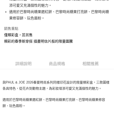
華南商業銀行
彰化商業銀行
添可愛又充滿個性的魅力。
Apple Pay
上海商業儲蓄銀行
台北富邦商業銀行
國泰世華商業銀行
兆豐國際商業銀行
適用於巴黎時尚糖果腮紅餅、巴黎時尚糖果打亮餅、巴黎時尚糖
街口支付
臺灣中小企業銀行
台中商業銀行
果修容餅、玩色眉粉。
匯豐（台灣）商業銀行
華泰商業銀行
ATM付款
聯邦商業銀行
遠東國際商業銀行
銷售重點
元大商業銀行
永豐商業銀行
僅頰彩盒，蕊另售
運送方式
玉山商業銀行
星展（台灣）商業銀行
頰彩的春季新穿搭 插畫明信片般的限量圖騰
台新國際商業銀行
中國信託商業銀行
測試中請勿選取(全家)
台灣樂天信用卡公司
每筆NT$9,999
測試中請勿選取(萊爾富)
詳細說明
商品規格
相關推薦
每筆NT$9,999
付款後7-11取貨
與PAUL & JOE 2026春夏時尚系列同樣印花設計的限量頰彩盒，三款圖樣
每筆NT$80，滿NT$1,200(含以上)免運費
各具特色，從花卉到動物主題，為彩妝增添可愛又充滿個性的魅力。
新竹物流宅配
適用於巴黎時尚糖果腮紅餅、巴黎時尚糖果打亮餅、巴黎時尚糖果修容
每筆NT$80，滿NT$1,200(含以上)免運費
餅、玩色眉粉。