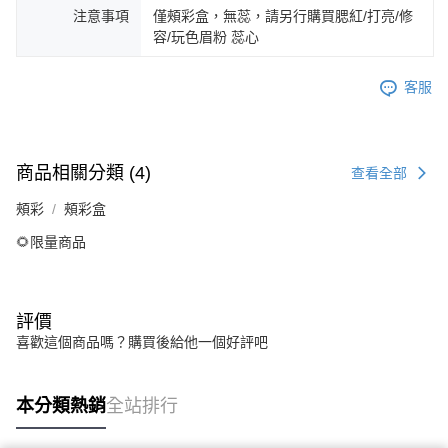
注意事項
僅頰彩盒，無蕊，請另行購買腮紅/打亮/修
容/玩色眉粉 蕊心
客服
商品相關分類 (4)
查看全部
頰彩
頰彩盒
🌻限量商品
評價
喜歡這個商品嗎？購買後給他一個好評吧
本分類熱銷
全站排行