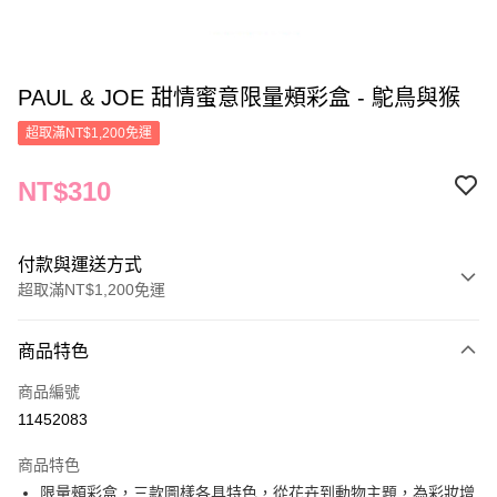
PAUL & JOE 甜情蜜意限量頰彩盒 - 鴕鳥與猴
超取滿NT$1,200免運
NT$310
付款與運送方式
超取滿NT$1,200免運
付款方式
商品特色
信用卡一次付款
商品編號
信用卡分期付款
11452083
3 期 0 利率 每期
NT$103
21家銀行
商品特色
合作金庫商業銀行
第一商業銀行
LINE Pay
限量頰彩盒，三款圖樣各具特色，從花卉到動物主題，為彩妝增