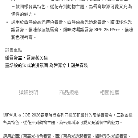
華南商業銀行
彰化商業銀行
三款圖樣各具特色，從花卉到動物主題，為唇膏增添可愛又充滿
Apple Pay
上海商業儲蓄銀行
台北富邦商業銀行
國泰世華商業銀行
兆豐國際商業銀行
個性的魅力。
街口支付
臺灣中小企業銀行
台中商業銀行
適用於西洋菊高光持色唇膏、西洋菊柔光透潤唇膏、貓咪珍珠光
匯豐（台灣）商業銀行
華泰商業銀行
護唇膏、貓咪保濕護唇膏、貓咪防曬護唇膏 SPF 25 PA++、貓咪
ATM付款
聯邦商業銀行
遠東國際商業銀行
潤色護唇膏。
元大商業銀行
永豐商業銀行
運送方式
玉山商業銀行
星展（台灣）商業銀行
銷售重點
台新國際商業銀行
中國信託商業銀行
測試中請勿選取(全家)
僅唇膏盒，唇膏蕊另售
台灣樂天信用卡公司
每筆NT$9,999
童話般的法式浪漫氛圍 為唇膏穿上甜美春裝
測試中請勿選取(萊爾富)
每筆NT$9,999
詳細說明
商品規格
相關推薦
付款後7-11取貨
每筆NT$80，滿NT$1,200(含以上)免運費
新竹物流宅配
與PAUL & JOE 2026春夏時尚系列同樣印花設計的限量唇膏盒，三款圖樣
各具特色，從花卉到動物主題，為唇膏增添可愛又充滿個性的魅力。
每筆NT$80，滿NT$1,200(含以上)免運費
適用於西洋菊高光持色唇膏、西洋菊柔光透潤唇膏、貓咪珍珠光護唇膏、