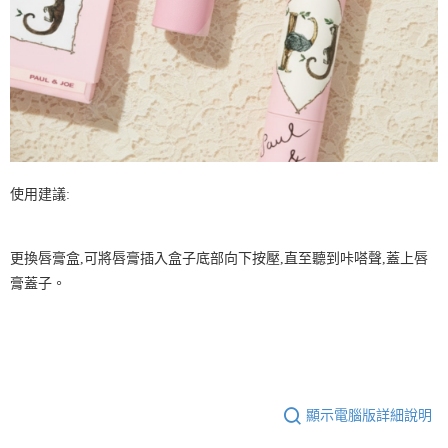
使用建議
:
更換唇膏盒
,
可將唇膏插入盒子底部向下按壓
,
直至聽到咔嗒聲
,
蓋上唇
膏蓋子。
顯示電腦版詳細說明