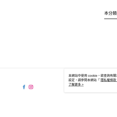
本分類
本網站中使用 cookie，欲查詢有關
設定，請參閱本網站「
隱私權條款
使用 cookie。
了解更多 >