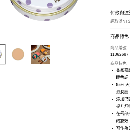
付款與運
超取滿NT$
付款方式
商品特色
信用卡一
商品編號
11362687
信用卡分
商品特色
3 期 
香氣靈
合作金
暖香調
LINE Pay
華南商
85%
Apple Pay
上海商
滋潤感
國泰世
添加巴
街口支付
臺灣中
提升舒
匯豐（
ATM付款
聯邦商
在唇部
元大商
的妝效
玉山商
可作為
運送方式