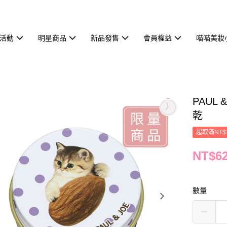
活動
明星商品
新品發售
會員權益
喵喵美妝
PAUL
乾
超取滿NT$
NT$6
數量