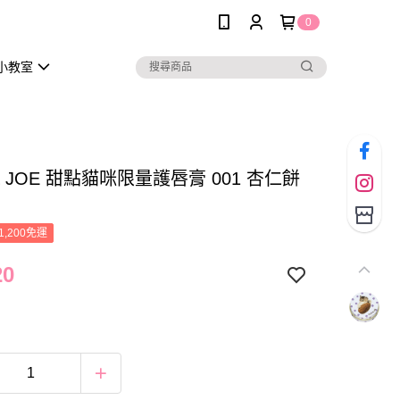
0
小教室
 & JOE 甜點貓咪限量護唇膏 001 杏仁餅
1,200免運
20