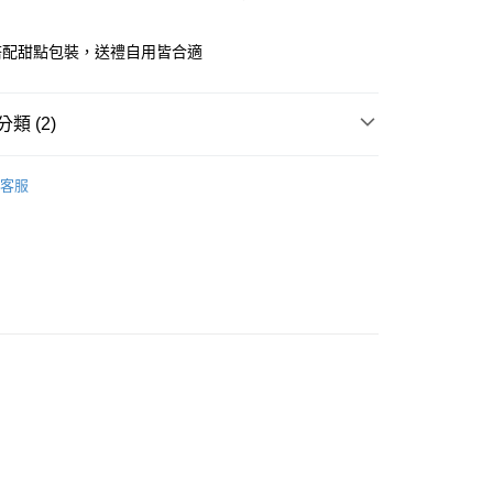
際商業銀行
中國信託商業銀行
天信用卡公司
選取(全家)
搭配甜點包裝，送禮自用皆合適
999
選取(萊爾富)
類 (2)
999
部護理
1取貨
客服
品
0，滿NT$1,200(含以上)免運費
宅配
0，滿NT$1,200(含以上)免運費