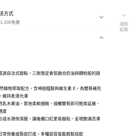
送方式
1,200免運
清除
紀錄
次付款
期付款
0 利率 每期
NT$206
21家銀行
感源自法式甜點，三款限定香氛融合奶油與糖粉般的甜
庫商業銀行
第一商業銀行
業銀行
彰化商業銀行
 天然植物萃取配方，含神經醯胺與維生素 E，為雙唇補充
業儲蓄銀行
台北富邦商業銀行
，維持柔滑光澤
華商業銀行
兆豐國際商業銀行
西乳木果油，質地柔軟細緻，接觸雙唇即可輕柔延展、
小企業銀行
台中商業銀行
適度
台灣）商業銀行
華泰商業銀行
業銀行
遠東國際商業銀行
形成水潤保濕膜，讓後續口紅更易服貼、呈現飽滿亮澤
業銀行
永豐商業銀行
業銀行
星展（台灣）商業銀行
日常保養或唇妝打底，多種妝容皆能輕鬆搭配