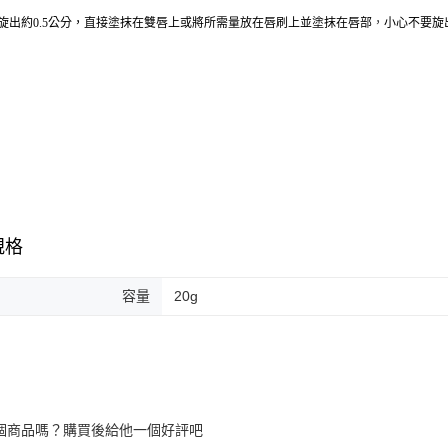
旋出約0.5公分，
，
小心不要旋
直接塗抹在雙唇上或將所需量放在唇刷上並塗抹在唇部
規格
容量
20g
個商品嗎？購買後給他一個好評吧