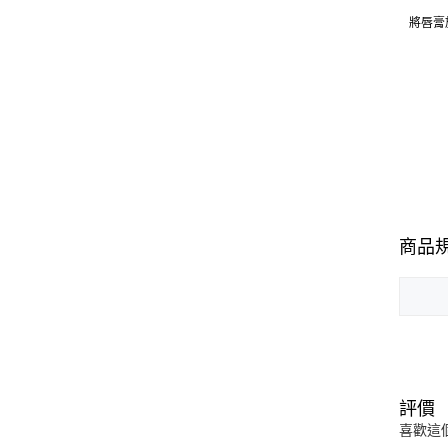
將唇膏
商品
評價
喜歡這