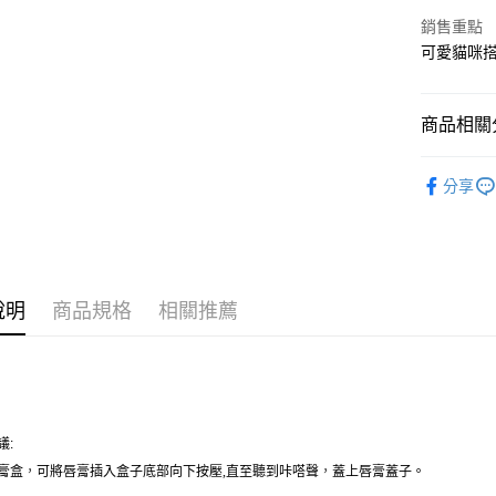
台新國
銷售重點
台灣樂
測試中請勿
可愛貓咪
每筆NT$9,
測試中請勿
商品相關分
每筆NT$9,
唇彩
唇
付款後7-1
分享
🌻限量商
每筆NT$8
新竹物流
每筆NT$8
說明
商品規格
相關推薦
議
:
，
，
膏盒
可將唇膏插入盒子底部向下按壓
,
直至聽到咔嗒聲
蓋上唇膏蓋子
。