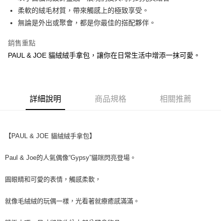
華南商業銀行
彰化商業銀行
柔軟的絨毛材質，帶來觸感上的極致享受。
Apple Pay
上海商業儲蓄銀行
台北富邦商業銀行
國泰世華商業銀行
兆豐國際商業銀行
無論是外出或聚會，都是你最佳的搭配夥伴。
街口支付
臺灣中小企業銀行
台中商業銀行
銷售重點
匯豐（台灣）商業銀行
華泰商業銀行
ATM付款
聯邦商業銀行
遠東國際商業銀行
PAUL & JOE 貓絨絨手拿包，讓你在日常生活中增添一抹可愛。
元大商業銀行
永豐商業銀行
運送方式
玉山商業銀行
星展（台灣）商業銀行
台新國際商業銀行
中國信託商業銀行
測試中請勿選取(全家)
台灣樂天信用卡公司
詳細說明
商品規格
相關推薦
每筆NT$9,999
測試中請勿選取(萊爾富)
每筆NT$9,999
【PAUL & JOE 貓絨絨手拿包】
付款後7-11取貨
Paul & Joe的人氣偶像“Gypsy”貓咪閃亮登場。
每筆NT$80，滿NT$1,200(含以上)免運費
圓眼睛和可愛的表情，觸感柔軟，
新竹物流宅配
每筆NT$80，滿NT$1,200(含以上)免運費
就像毛絨絨的玩偶一樣，光看著就療癒感滿滿。