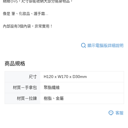
精緻小巧，尺寸卻能收納大部分隨身物品，
像是 筆、化妝品、護手霜...
內部設有3個內袋，非常實用！
顯示電腦版詳細說明
商品規格
尺寸
H120 x W170 x D30mm
材質－手拿包
聚酯纖維
材質－拉鍊
樹脂、金屬
客服