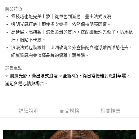
3 期 0 利率 每期
NT$283
21家銀行
商品特色
合作金庫商業銀行
第一商業銀行
LINE Pay
零技巧也能完美上妝｜從單色到漸層，疊出法式浪漫
華南商業銀行
彰化商業銀行
透明光感打底｜即使多次疊擦，依然保持明亮閃耀。
Apple Pay
上海商業儲蓄銀行
台北富邦商業銀行
國泰世華商業銀行
兆豐國際商業銀行
高延展・高持妝｜濕潤柔滑的質地，搭配細緻珠光粒子，防水抗
街口支付
臺灣中小企業銀行
台中商業銀行
汗，服貼不卡紋。
匯豐（台灣）商業銀行
華泰商業銀行
浪漫法式包裝設計｜溫潤玫瑰金外盒搭配立體浮雕西洋菊花卉，
ATM付款
聯邦商業銀行
遠東國際商業銀行
細膩質感完美演繹品牌的優雅工藝美學。
元大商業銀行
永豐商業銀行
運送方式
玉山商業銀行
星展（台灣）商業銀行
銷售重點
台新國際商業銀行
中國信託商業銀行
測試中請勿選取(全家)
✨ 層層光影，疊出法式浪漫 ✨全新8色，從日常優雅到派對華麗，
台灣樂天信用卡公司
每筆NT$9,999
滿足各種心情與場合。
測試中請勿選取(萊爾富)
每筆NT$9,999
詳細說明
商品規格
相關推薦
付款後7-11取貨
每筆NT$80，滿NT$1,200(含以上)免運費
新竹物流宅配