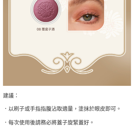
建議：
．
以刷子或手指指腹沾取適量，塗抹於眼皮即可。
．
每次使用後請務必將蓋子旋緊蓋好。