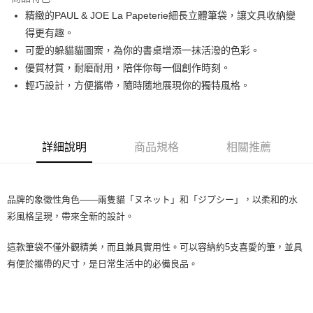
合作金庫商業銀行
第一商業銀行
LINE Pay
精緻的PAUL & JOE La Papeterie細長立體筆袋，讓文具收納變
華南商業銀行
彰化商業銀行
得更有趣。
Apple Pay
上海商業儲蓄銀行
台北富邦商業銀行
國泰世華商業銀行
兆豐國際商業銀行
可愛的躲貓貓圖案，為你的書桌增添一抹活潑的色彩。
街口支付
臺灣中小企業銀行
台中商業銀行
優質材質，耐磨耐用，陪伴你每一個創作時刻。
匯豐（台灣）商業銀行
華泰商業銀行
輕巧設計，方便攜帶，隨時隨地展現你的獨特風格。
ATM付款
聯邦商業銀行
遠東國際商業銀行
元大商業銀行
永豐商業銀行
運送方式
玉山商業銀行
星展（台灣）商業銀行
台新國際商業銀行
中國信託商業銀行
測試中請勿選取(全家)
詳細說明
商品規格
相關推薦
台灣樂天信用卡公司
每筆NT$9,999
測試中請勿選取(萊爾富)
品牌的象徵性角色——兩隻貓「ヌネット」和「ジプシー」，以柔和的水
每筆NT$9,999
彩風格呈現，帶來全新的設計。
付款後7-11取貨
這款筆袋不僅外觀精美，而且兼具實用性。可以容納約5支喜愛的筆，並具
每筆NT$80，滿NT$1,200(含以上)免運費
有便於攜帶的尺寸，是日常生活中的必備良品。
新竹物流宅配
每筆NT$80，滿NT$1,200(含以上)免運費